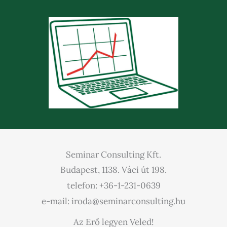
Seminar Consulting Kft.
Budapest, 1138. Váci út 198.
telefon: +36-1-231-0639
e-mail: iroda@seminarconsulting.hu
Az Erő legyen Veled!