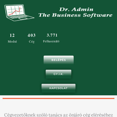
Skip
to
content
12
403
3.771
Felhasználó
Modul
Cég
BELÉPÉS
GY.I.K.
KAPCSOLAT
Cégvezetőknek szóló tanács az önjáró cég eléréséhez