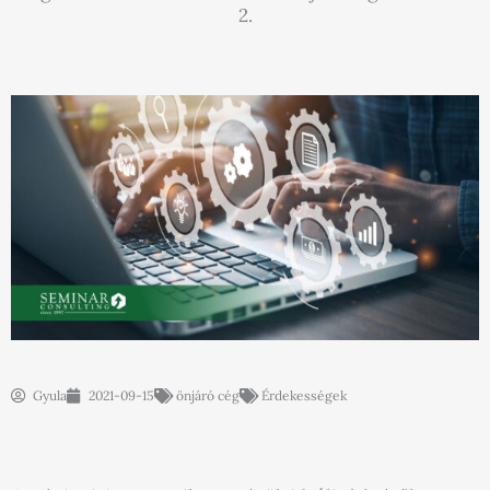
2.
Gyula
2021-09-15
önjáró cég
Érdekességek