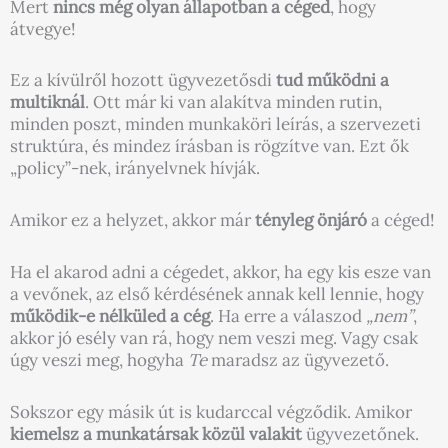
Mert
nincs még olyan állapotban a céged
, hogy
átvegye!
Ez a kívülről hozott ügyvezetősdi
tud működni a
multiknál
. Ott már ki van alakítva minden rutin,
minden poszt, minden munkaköri leírás, a szervezeti
struktúra, és mindez írásban is rögzítve van. Ezt ők
„policy”-nek, irányelvnek hívják.
Amikor ez a helyzet, akkor már
tényleg önjáró
a céged!
Ha el akarod adni a cégedet, akkor, ha egy kis esze van
a vevőnek, az első kérdésének annak kell lennie, hogy
működik-e nélküled a cég
. Ha erre a válaszod
„nem”
,
akkor jó esély van rá, hogy nem veszi meg. Vagy csak
úgy veszi meg, hogyha
Te
maradsz az ügyvezető.
Sokszor egy másik út is kudarccal végződik. Amikor
kiemelsz a munkatársak közül valakit
ügyvezetőnek.