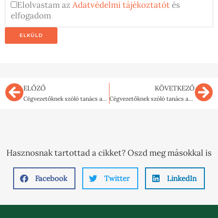
Elolvastam az
Adatvédelmi tájékoztatót
és
elfogadom
Előző
Kö
ELŐZŐ
KÖVETKEZŐ
Cégvezetőknek szóló tanács az önjáró cég eléréséhez
Cégvezetőknek szóló tanács az önjáró cég eléréséhez 3.
Hasznosnak tartottad a cikket? Oszd meg másokkal is
Facebook
Twitter
LinkedIn