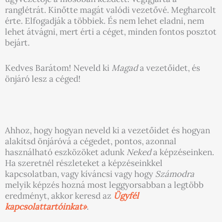
ranglétrát. Kinőtte magát valódi vezetővé. Megharcolt
érte. Elfogadják a többiek. És nem lehet eladni, nem
lehet átvágni, mert érti a céget, minden fontos posztot
bejárt.
Kedves Barátom! Neveld ki
Magad
a vezetőidet, és
önjáró lesz a céged!
Ahhoz, hogy hogyan neveld ki a vezetőidet és hogyan
alakítsd önjáróvá a cégedet, pontos, azonnal
használható eszközöket adunk
Neked
a képzéseinken.
Ha szeretnél részleteket a képzéseinkkel
kapcsolatban, vagy kíváncsi vagy hogy
Számodra
melyik képzés hozná most leggyorsabban a legtöbb
eredményt, akkor keresd az
Ügyfél
kapcsolattartóinkat»
.