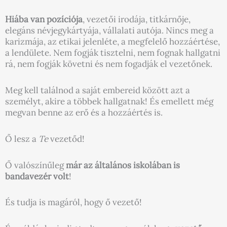
Hiába van pozíciója
, vezetői irodája, titkárnője,
elegáns névjegykártyája, vállalati autója. Nincs meg a
karizmája, az etikai jelenléte, a megfelelő hozzáértése,
a lendülete. Nem fogják tisztelni, nem fognak hallgatni
rá, nem fogják követni és nem fogadják el vezetőnek.
Meg kell találnod a saját embereid között azt a
személyt, akire a többek hallgatnak! És emellett még
megvan benne az erő és a hozzáértés is.
Ő lesz a
Te
vezetőd!
Ő valószínűleg
már az általános iskolában is
bandavezér volt
!
És tudja is magáról, hogy ő vezető!