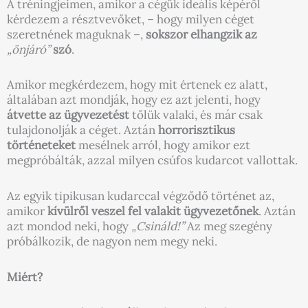
A tréningjeimen, amikor a cégük ideális képéről
kérdezem a résztvevőket, – hogy milyen céget
szeretnének maguknak –,
sokszor elhangzik az
„önjáró”
szó
.
Amikor megkérdezem, hogy mit értenek ez alatt,
általában azt mondják, hogy ez azt jelenti, hogy
átvette az ügyvezetést
tőlük valaki, és már csak
tulajdonolják a céget. Aztán
horrorisztikus
történeteket
mesélnek arról, hogy amikor ezt
megpróbálták, azzal milyen csúfos kudarcot vallottak.
Az egyik tipikusan kudarccal végződő történet az,
amikor
kívülről veszel fel valakit ügyvezetőnek
. Aztán
azt mondod neki, hogy
„Csináld!”
Az meg szegény
próbálkozik, de nagyon nem megy neki.
Miért?