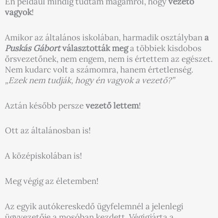
Én például mindig tudtam magamról, hogy
vezető
vagyok
!
Amikor az általános iskolában, harmadik osztályban
a
Puskás Gábort
választották meg
a többiek kisdobos
őrsvezetőnek, nem engem, nem is értettem az egészet.
Nem kudarc volt a számomra, hanem értetlenség.
„Ezek nem tudják, hogy én vagyok a vezető?”
Aztán később persze
vezető lettem
!
Ott az általánosban is!
A középiskolában is!
Meg végig az életemben!
Az egyik autókereskedő ügyfelemnél a jelenlegi
ügyvezetője a mosóban kezdett. Végigjárta a