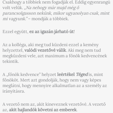
Csakhogy a többiek nem fogadják el. Eddig egyenrangú
volt velük.
„Na nehogy már majd még ő
parancsolgasson nekünk, mikor ugyanolyan csak, mint
mi vagyunk.”
– mondják a többiek.
Ezzel együtt,
ez az igazán járható út
!
Az a kolléga, aki meg tud küzdeni ezzel a kemény
helyzettel,
valódi vezetővé válik
. Aki meg nem tud
megküzdeni vele, azt maximum a főnök kedvencének
tekintik.
A „főnök kedvence” helyzet
leértékel
Téged
is, mint
főnököt. Mert azt gondolják, hogy nem vagy képes
meglátni, hogy mennyire alkalmatlan az a személy az
irányításra.
A vezető nem az, akit kineveznek vezetővé. A vezető
az,
akit hajlandók követni az emberek
.