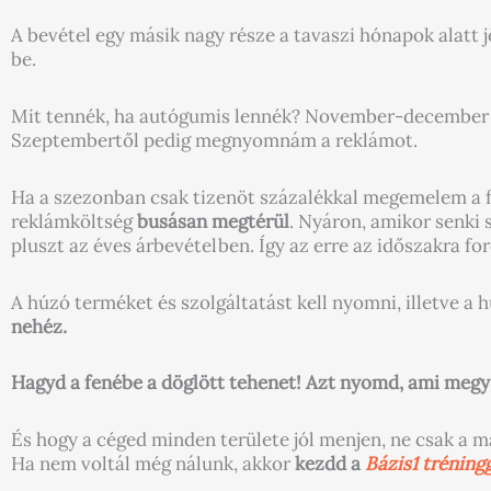
A bevétel egy másik nagy része a tavaszi hónapok alatt
be.
Mit tennék, ha autógumis lennék? November-december 
Szeptembertől pedig megnyomnám a reklámot.
Ha a szezonban csak tizenöt százalékkal megemelem a fo
reklámköltség
busásan megtérül
. Nyáron, amikor senki
pluszt az éves árbevételben. Így az erre az időszakra fo
A húzó terméket és szolgáltatást kell nyomni, illetve a
nehéz.
Hagyd a fenébe a döglött tehenet! Azt nyomd, ami megy
És hogy a céged minden területe jól menjen, ne csak a m
Ha nem voltál még nálunk, akkor
kezdd a
Bázis1 tréning