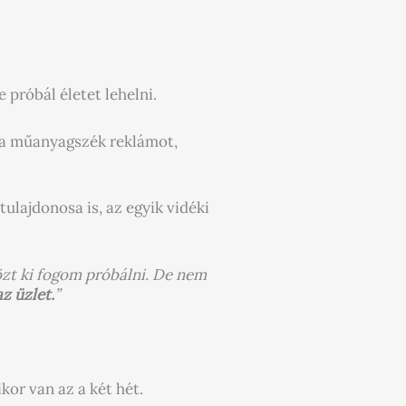
 próbál életet lehelni.
k a műanyagszék reklámot,
tulajdonosa is, az egyik vidéki
zt ki fogom próbálni. De nem
z üzlet.
”
kor van az a két hét.