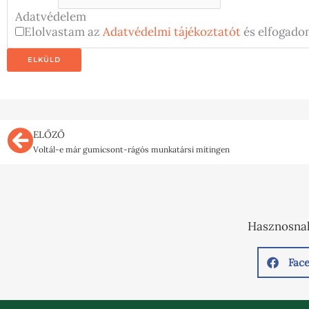
Adatvédelem
Elolvastam az
Adatvédelmi tájékoztatót
és elfogado
Előző
ELŐZŐ
Voltál-e már gumicsont-rágós munkatársi mítingen
Hasznosnak
Fac