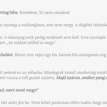
eting hiba
. Remélem, Te nem csinálod.
ást nyomja a reklámjában, ami nem megy. A döglött tehénbe
krot. A műanyag szék pedig senkinek sem kell. Erre nyomjá
mert
„Az reklám nélkül is megy.”
lőadást
. Részt vett rajta egy kis, három fős autógumis cég 
t nekem ez az előadás. Mindegyik tanult marketing eszkö
ti vissza a téli gumit nyárira.
Majd nyáron, amikor pang a
d, mert most megy!
”
hét alatt jön be. Nem lehet pontosan előre tudni, hogy mi