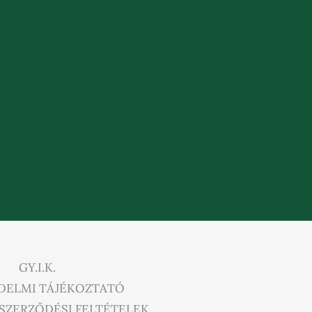
GY.I.K.
DELMI TÁJÉKOZTATÓ
SZERZŐDÉSI FELTÉTELEK