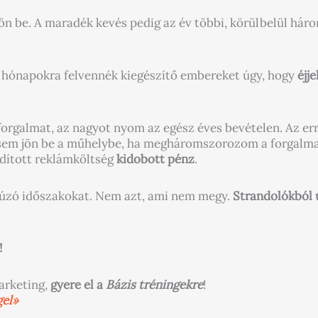
 jön be. A maradék kevés pedig az év többi, körülbelül h
hónapokra felvennék kiegészítő embereket úgy, hogy
éjj
rgalmat, az nagyot nyom az egész éves bevételen. Az erre
 sem jön be a műhelybe, ha megháromszorozom a forgalmat
rdított reklámköltség
kidobott pénz
.
 húzó időszakokat. Nem azt, ami nem megy.
Strandolókból ú
!
arketing,
gyere el a
Bázis tréningekre
!
gel»