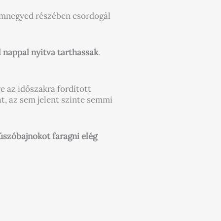
áromnegyed részében csordogál
el nappal nyitva tarthassak
.
 az időszakra fordított
, az sem jelent szinte semmi
szóbajnokot faragni elég