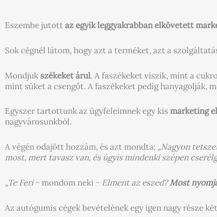
Eszembe jutott
az egyik leggyakrabban elkövetett mark
Sok cégnél látom, hogy azt a terméket, azt a szolgáltat
Mondjuk
székeket árul
. A faszékeket viszik, mint a cu
mint süket a csengőt. A faszékeket pedig hanyagolják, 
Egyszer tartottunk az ügyfeleimnek egy kis
marketing e
nagyvárosunkból.
A végén odajött hozzám, és azt mondta:
„Nagyon tetszet
most, mert tavasz van, és úgyis mindenki szépen cserélge
„Te Feri
− mondom neki −
Elment az eszed?
Most nyomja
Az autógumis cégek bevételének egy igen nagy része két 