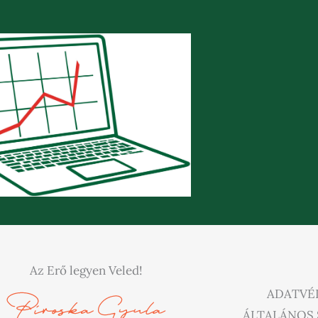
Az Erő legyen Veled!
ADATVÉ
ÁLTALÁNOS 