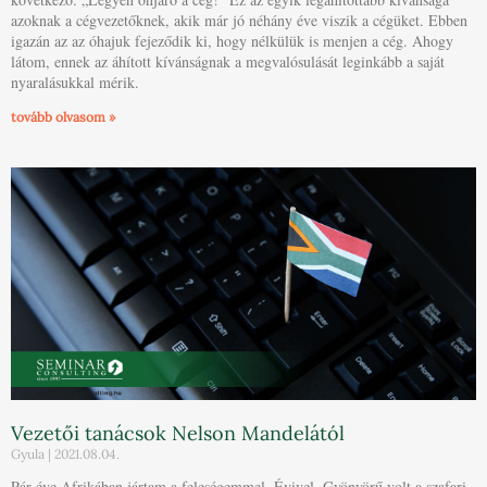
azoknak a cégvezetőknek, akik már jó néhány éve viszik a cégüket. Ebben
igazán az az óhajuk fejeződik ki, hogy nélkülük is menjen a cég. Ahogy
látom, ennek az áhított kívánságnak a megvalósulását leginkább a saját
nyaralásukkal mérik.
tovább olvasom »
Vezetői tanácsok Nelson Mandelától
Gyula
2021.08.04.
Pár éve Afrikában jártam a feleségemmel, Évivel. Gyönyörű volt a szafari,