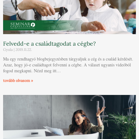
Felvedd-e a családtagodat a cégbe?
Gyula
2019.11.22.
Ma egy rendhagyó blogbejegyzésben tárgyaljuk a cég és a család kérdését.
Azaz, hogy jó-e családtagot felvenni a cégbe. A választ ugyanis videóból
fogod megkapni. Nézd meg itt…
tovább olvasom »