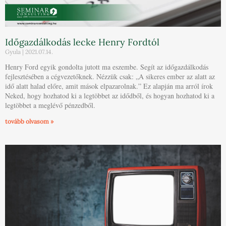
Időgazdálkodás lecke Henry Fordtól
Gyula
2021.07.14.
Henry Ford egyik gondolta jutott ma eszembe. Segít az időgazdálkodás
fejlesztésében a cégvezetőknek. Nézzük csak: „A sikeres ember az alatt az
idő alatt halad előre, amit mások elpazarolnak.” Ez alapján ma arról írok
Neked, hogy hozhatod ki a legtöbbet az idődből, és hogyan hozhatod ki a
legtöbbet a meglévő pénzedből.
tovább olvasom »