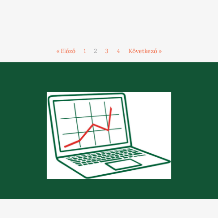
« Előző
1
2
3
4
Következő »