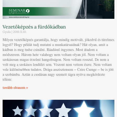
Vezetőképzés a fürdőkádban
Gyula
2019.11.10.
Milyen vezetőképzés garantálja, hogy mindig motivált, jókedvű és türelmes
legyél? Hogy példát tudj mutatni a munkatársaidnak? Hát olyan, amit a
kádban is meg tudsz csinálni. Ráadásul ingyenes. Most átadom a
módszerem. Három hete valahogy nem voltam olyan jól. Nem voltam a
szokásosan magas érzelmi hangoltságon. Nem voltam rosszul. De nem a
volt meg a szokásos lendület sem. Viszont nem vettem észre. Nem voltam
vele különösebben tudatos. Drága asszisztensem ‒ Czire Csenge ‒ be is jött
a szobámba. Aztán a csodásan nagy szemeit tágra nyitva megkérdezte
tőlem:
tovább olvasom »