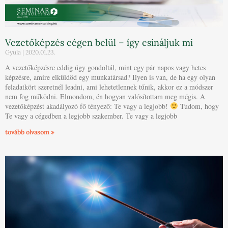
Vezetőképzés cégen belül – így csináljuk mi
Gyula
2020.01.23.
A vezetőképzésre eddig úgy gondoltál, mint egy pár napos vagy hetes
képzésre, amire elküldöd egy munkatársad? Ilyen is van, de ha egy olyan
feladatkört szeretnél leadni, ami lehetetlennek tűnik, akkor ez a módszer
nem fog működni. Elmondom, én hogyan valósítottam meg mégis. A
vezetőképzést akadályozó fő tényező: Te vagy a legjobb!
Tudom, hogy
Te vagy a cégedben a legjobb szakember. Te vagy a legjobb
tovább olvasom »