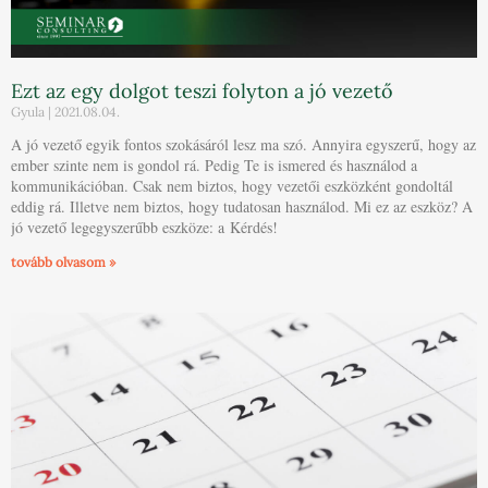
Ezt az egy dolgot teszi folyton a jó vezető
Gyula
2021.08.04.
A jó vezető egyik fontos szokásáról lesz ma szó. Annyira egyszerű, hogy az
ember szinte nem is gondol rá. Pedig Te is ismered és használod a
kommunikációban. Csak nem biztos, hogy vezetői eszközként gondoltál
eddig rá. Illetve nem biztos, hogy tudatosan használod. Mi ez az eszköz? A
jó vezető legegyszerűbb eszköze: a Kérdés!
tovább olvasom »