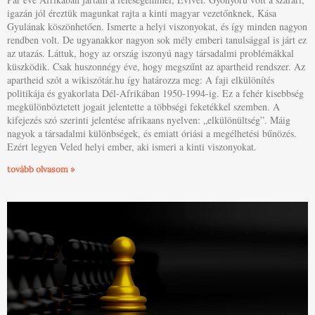
igazán jól éreztük magunkat rajta a kinti magyar vezetőnknek, Kása
Gyulának köszönhetően. Ismerte a helyi viszonyokat, és így minden nagyon
rendben volt. De ugyanakkor nagyon sok mély emberi tanulsággal is járt ez
az utazás. Láttuk, hogy az ország iszonyú nagy társadalmi problémákkal
küszködik. Csak huszonnégy éve, hogy megszűnt az apartheid rendszer. Az
apartheid szót a wikiszótár.hu így határozza meg: A faji elkülönítés
politikája és gyakorlata Dél-Afrikában 1950-1994-ig. Ez a fehér kisebbség
megkülönböztetett jogait jelentette a többségi feketékkel szemben. A
kifejezés szó szerinti jelentése afrikaans nyelven: „elkülönültség”. Máig
nagyok a társadalmi különbségek, és emiatt óriási a megélhetési bűnözés.
Ezért legyen Veled helyi ember, aki ismeri a kinti viszonyokat.
tovább olvasom »