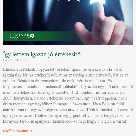
Így lettem igazán jó értékesítő
Gyula
2019.09.21.
Elmesélem Neked, hogyan lett belőlem igazán jó értékesítő. Ha valaki
igazán úgy félt az értékesítéstől, mint az Ördög a szenteltvíztől, hát az én
voltam. Bénáztam és szenvedtem, de csak azért is csináltam. És
folyamatosan tanultam a nálamnál jobbaktól. Így aztán egy idő után már jól
ment az értékesítés. És meg is szerettem! Elmondom, mi történt. Olyan
2003. környékén, haladó értékesítő koromban, egy nyári reggelen, nyolc
órára mentem egy ügyfélhez Sümegre a 84-es úton. Ha a Balaton felől
autózol, van ott egy szépségesen szép útszakasz. Több kilométeren keresztül
nyílegyenes az út. Előtted pedig a végig pont ott van az út tengelyében, a
környező tájból magányosan kiemelkedő sümegi hegy, a tetején a várral!
tovább olvasom »