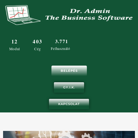
Skip
to
content
12
403
3.771
Felhasználó
Modul
Cég
BELÉPÉS
GY.I.K.
KAPCSOLAT
Oldal
Oldal
Oldal
Oldal