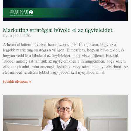
Marketing stratégia: bűvöld el az ügyfeleidet
Gyula
2019.12.20.
A héten el lettem bűvölve, háromszorosan is! És rájöttem, hogy ez a
legjobb marketing stratégia a világon. Elmesélem, hogyan bűvöltek el, és
hogyan vedd le a lábukról az ügyfeleidet, hogy visszajöjjenek Hozzád.
Tudod, mindig azt tanítjuk az ügyfeleinknek a tréningjeinken, hogy sosem
elég annyit adni, mint amennyit ígértünk, vagy mint amennyi elvárható. Az
élet minden területén többet vagy jobbat kell nyújtanod annál.
tovább olvasom »