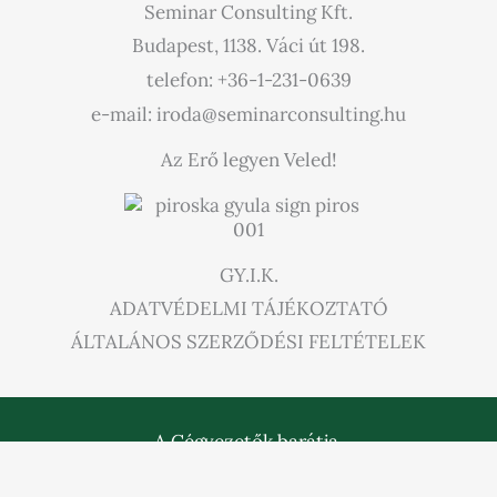
Seminar Consulting Kft.
Budapest, 1138. Váci út 198.
telefon: +36-1-231-0639
e-mail: iroda@seminarconsulting.hu
Az Erő legyen Veled!
GY.I.K.
ADATVÉDELMI TÁJÉKOZTATÓ
ÁLTALÁNOS SZERZŐDÉSI FELTÉTELEK
A Cégvezetők barátja,
hogy ne érezze magát egyedül a Cégvezető