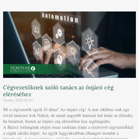
Cégvezetőknek szóló tanács az önjáró cég
eléréséhez
Gyula
2021.09.07.
Mi a cégvezetők egyik fő álma? Az önjáró cég! A mai cikkben csak egy
rövid tanácsot írok Neked, de annál nagyobb hatással tud lenni az életedre,
ha betartod, hiszen az önjáró cég elérésében lesz segítségedre.
A Bázis1 tréningünk elején össze szoktam íratni a résztvevő cégvezetőkkel
a cégük ideális képét. Az egyik leggyakrabban elhangzó mondat a
következő: „Legyen önjáró a cég!” Ez az egyik legáhítottabb kívánsága