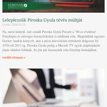
Leleplezzük Piroska Gyula tévés múltját
Gyula
2020.12.23.
Na, most kiderül, mit csinált Piroska Gyula Pécsett a ’90-es években!
Fényképes és szöveges bizonyítékokat is találtunk róla. Megtaláltuk ugyanis
Gerner András könyvét, ami a pécsi televíziózás történetét dolgozza fel
1976-tól 2011-ig. Piroska Gyula pedig a Mecsek TV egyik alapítójaként
jópár oldalon feltűnik. Itt jön pár bizonyíték róla fénykép formájában.
tovább olvasom »