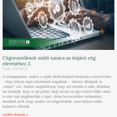
Cégvezetőknek szóló tanács az önjáró cég
eléréséhez 2.
Gyula
2021.09.15.
A tréningjeimen, amikor a cégük ideális képéről kérdezem a résztvevőket,
– hogy milyen céget szeretnének maguknak –, sokszor elhangzik az
„önjáró” szó. Amikor megkérdezem, hogy mit értenek ez alatt, általában
azt mondják, hogy ez azt jelenti, hogy átvette az ügyvezetést tőlük valaki,
és már csak tulajdonolják a céget. Aztán horrorisztikus történeteket
mesélnek arról, hogy amikor ezt megpróbálták, azzal milyen csúfos
kudarcot vallottak.
tovább olvasom »