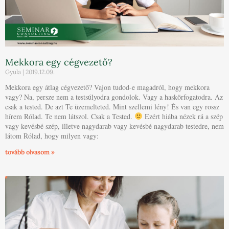
Mekkora egy cégvezető?
Gyula
2019.12.09.
Mekkora egy átlag cégvezető? Vajon tudod-e magadról, hogy mekkora
vagy? Na, persze nem a testsúlyodra gondolok. Vagy a haskörfogatodra. Az
csak a tested. De azt Te üzemelteted. Mint szellemi lény! És van egy rossz
hírem Rólad. Te nem látszol. Csak a Tested.
Ezért hiába nézek rá a szép
vagy kevésbé szép, illetve nagydarab vagy kevésbé nagydarab testedre, nem
látom Rólad, hogy milyen vagy:
tovább olvasom »