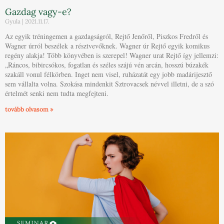
Gazdag vagy-e?
Gyula
2021.11.17.
Az egyik tréningemen a gazdagságról, Rejtő Jenőről, Piszkos Fredről és
Wagner úrról beszélek a résztvevőknek. Wagner úr Rejtő egyik komikus
regény alakja! Több könyvében is szerepel! Wagner urat Rejtő így jellemzi:
„Ráncos, bibircsókos, fogatlan és széles szájú vén arcán, hosszú búzakék
szakáll vonul félkörben. Inget nem visel, ruházatát egy jobb madárijesztő
sem vállalta volna. Szokása mindenkit Sztrovacsek névvel illetni, de a szó
értelmét senki nem tudta megfejteni.
tovább olvasom »