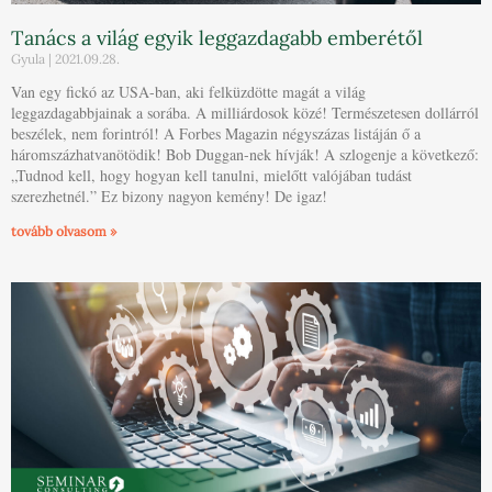
Tanács a világ egyik leggazdagabb emberétől
Gyula
2021.09.28.
Van egy fickó az USA-ban, aki felküzdötte magát a világ
leggazdagabbjainak a sorába. A milliárdosok közé! Természetesen dollárról
beszélek, nem forintról! A Forbes Magazin négyszázas listáján ő a
háromszázhatvanötödik! Bob Duggan-nek hívják! A szlogenje a következő:
„Tudnod kell, hogy hogyan kell tanulni, mielőtt valójában tudást
szerezhetnél.” Ez bizony nagyon kemény! De igaz!
tovább olvasom »