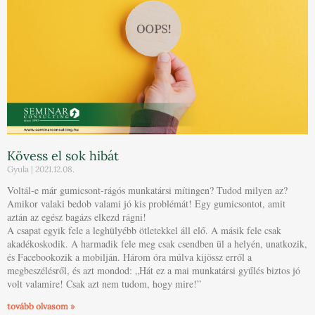
Kövess el sok hibát
Gyula
2021.12.08.
Voltál-e már gumicsont-rágós munkatársi mítingen? Tudod milyen az?
Amikor valaki bedob valami jó kis problémát! Egy gumicsontot, amit
aztán az egész bagázs elkezd rágni!
A csapat egyik fele a leghülyébb ötletekkel áll elő. A másik fele csak
akadékoskodik. A harmadik fele meg csak csendben ül a helyén, unatkozik,
és Facebookozik a mobilján. Három óra múlva kijössz erről a
megbeszélésről, és azt mondod: „Hát ez a mai munkatársi gyűlés biztos jó
volt valamire! Csak azt nem tudom, hogy mire!”
tovább olvasom »