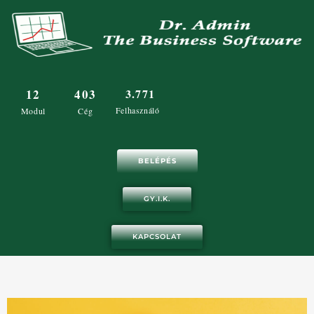
Skip
to
content
12
403
3.771
Felhasználó
Modul
Cég
BELÉPÉS
GY.I.K.
KAPCSOLAT
Oldal
Oldal
Oldal
Oldal