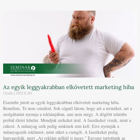
Az egyik leggyakrabban elkövetett marketing hiba
Gyula
2021.11.30.
Eszembe jutott az egyik leggyakrabban elkövetett marketing hiba.
Remélem, Te nem csinálod. Sok cégnél látom, hogy azt a terméket, azt a
szolgáltatást nyomja a reklámjában, ami nem megy. A döglött tehénbe
próbál életet lehelni. Mondjuk székeket árul. A faszékeket viszik, mint a
cukrot. A műanyag szék pedig senkinek sem kell. Erre nyomják a
műanyagszék reklámot, mint süket a csengőt. A faszékeket pedig
hanyagolják, mert „Az reklám nélkül is megy.” Egyszer tartottunk az