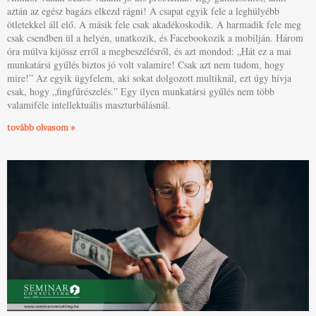
aztán az egész bagázs elkezd rágni! A csapat egyik fele a leghülyébb
ötletekkel áll elő. A másik fele csak akadékoskodik. A harmadik fele meg
csak csendben ül a helyén, unatkozik, és Facebookozik a mobilján. Három
óra múlva kijössz erről a megbeszélésről, és azt mondod: „Hát ez a mai
munkatársi gyűlés biztos jó volt valamire! Csak azt nem tudom, hogy
mire!” Az egyik ügyfelem, aki sokat dolgozott multiknál, ezt úgy hívja
csak, hogy „fingfűrészelés.” Egy ilyen munkatársi gyűlés nem több
valamiféle intellektuális maszturbálásnál.
tovább olvasom »