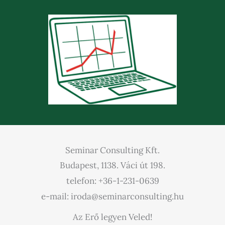
Seminar Consulting Kft.
Budapest, 1138. Váci út 198.
telefon: +36-1-231-0639
e-mail: iroda@seminarconsulting.hu
Az Erő legyen Veled!