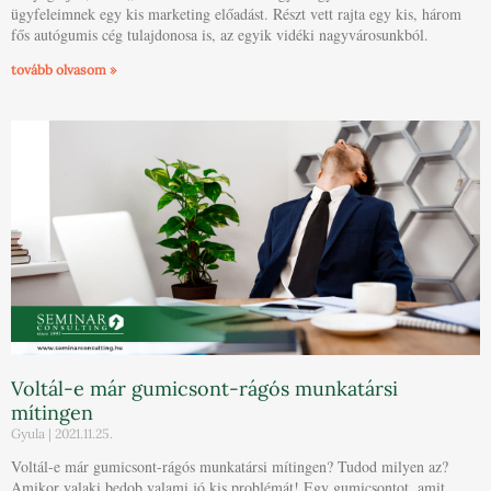
ügyfeleimnek egy kis marketing előadást. Részt vett rajta egy kis, három
fős autógumis cég tulajdonosa is, az egyik vidéki nagyvárosunkból.
tovább olvasom »
Voltál-e már gumicsont-rágós munkatársi
mítingen
Gyula
2021.11.25.
Voltál-e már gumicsont-rágós munkatársi mítingen? Tudod milyen az?
Amikor valaki bedob valami jó kis problémát! Egy gumicsontot, amit