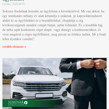
Gyula
2021.10.07.
Sokszor fordulnak hozzám az ügyfeleim a következővel: Mi van akkor, ha
egy munkatárs néhány év alatt kitanulja a szakmát, jó kapcsolatrendszert
alakít ki az ügyfelekkel és a beszállítókkal, elsajátítja a cég
tevékenységének minden csínját-bínját, aztán felmond. Ez a kisebbik baj,
de néha saját konkurens céget alapít, vagy átmegy a konkurenciához, és
viszi magával a céges ügyfélbázist, meg persze az értékes tudást. Mi a fenét
lehet ilyenkor csinálni?
tovább olvasom »