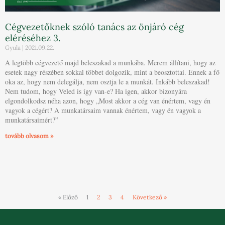
Cégvezetőknek szóló tanács az önjáró cég
eléréséhez 3.
Gyula
2021.09.22.
A legtöbb cégvezető majd beleszakad a munkába. Merem állítani, hogy az
esetek nagy részében sokkal többet dolgozik, mint a beosztottai. Ennek a fő
oka az, hogy nem delegálja, nem osztja le a munkát. Inkább beleszakad!
Nem tudom, hogy Veled is így van-e? Ha igen, akkor bizonyára
elgondolkodsz néha azon, hogy „Most akkor a cég van énértem, vagy én
vagyok a cégért? A munkatársaim vannak énértem, vagy én vagyok a
munkatársaimért?”
tovább olvasom »
« Előző
1
2
3
4
Következő »