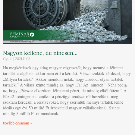
Nagyon kellene, de nincsen…
Gyula
2021.11.03.
Ha megkérdezek egy átlag magyar cégvezetőt, hogy mennyi a félretett
tartalék a cégében, akkor nem érti a kérdést. Vissza szoktak kérdezni, hogy
„Milyen tartalék?” Akkor mondom nekik, hogy „Tudod, olyan tartalék
tartalék.” A válasz szinte mindig az, hogy „Ja! Az nincsen.” Néha pedig
az, hogy „Párszor elkezdtem félretenni pénzt, de mindig elköltöttem.” A
Bázis2 tréningemen, amikor a pénzügyi rendszerről beszélünk, meg
szoktam kérdezni a résztvevőket, hogy szerintük mennyi tartalék lenne
ideális egy évi 50 millió Ft árbevételű magyar vállalkozásnál. Szinte
mindig 5 millió Ft-ot mondanak.
tovább olvasom »