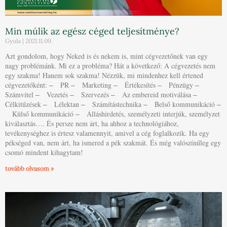
Min múlik az egész céged teljesítménye?
Gyula
2021.11.09.
Azt gondolom, hogy Neked is és nekem is, mint cégvezetőnek van egy
nagy problémánk. Mi ez a probléma? Hát a következő: A cégvezetés nem
egy szakma! Hanem sok szakma! Nézzük, mi mindenhez kell értened
cégvezetőként: ‒ PR ‒ Marketing ‒ Értékesítés ‒ Pénzügy ‒
Számvitel ‒ Vezetés ‒ Szervezés ‒ Az embereid motiválása ‒
Célkitűzések ‒ Lélektan ‒ Számítástechnika ‒ Belső kommunikáció ‒
Külső kommunikáció ‒ Álláshirdetés, személyzeti interjúk, személyzet
kiválasztás…. És persze nem árt, ha ahhoz a technológiához,
tevékenységhez is értesz valamennyit, amivel a cég foglalkozik. Ha egy
pékséged van, nem árt, ha ismered a pék szakmát. És még valószínűleg egy
csomó mindent kihagytam!
tovább olvasom »