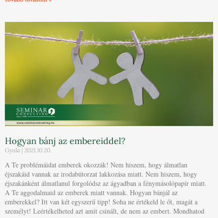
Hogyan bánj az embereiddel?
Gyula
2021.10.20.
A Te problémáidat emberek okozzák! Nem hiszem, hogy álmatlan
éjszakáid vannak az irodabútorzat lakkozása miatt. Nem hiszem, hogy
éjszakánként álmatlanul forgolódsz az ágyadban a fénymásolópapír miatt.
A Te aggodalmaid az emberek miatt vannak. Hogyan bánjál az
emberekkel? Itt van két egyszerű tipp! Soha ne értékeld le őt, magát a
személyt! Leértékelheted azt amit csinált, de nem az embert. Mondhatod