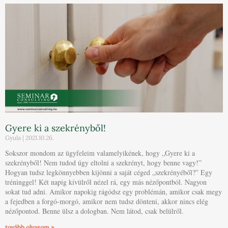
Gyere ki a szekrényből!
Gyula
2021.10.26.
Sokszor mondom az ügyfeleim valamelyikének, hogy „Gyere ki a
szekrényből! Nem tudod úgy eltolni a szekrényt, hogy benne vagy!”
Hogyan tudsz legkönnyebben kijönni a saját céged „szekrényéből?” Egy
tréninggel! Két napig kívülről nézel rá, egy más nézőpontból. Nagyon
sokat tud adni. Amikor napokig rágódsz egy problémán, amikor csak megy
a fejedben a forgó-morgó, amikor nem tudsz dönteni, akkor nincs elég
nézőpontod. Benne ülsz a dologban. Nem látod, csak belülről.
tovább olvasom »