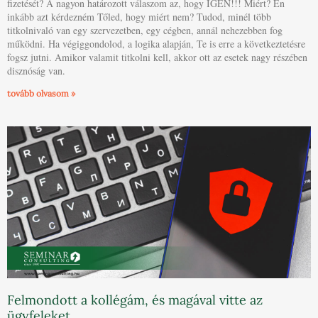
fizetését? A nagyon határozott válaszom az, hogy IGEN!!! Miért? Én
inkább azt kérdezném Tőled, hogy miért nem? Tudod, minél több
titkolnivaló van egy szervezetben, egy cégben, annál nehezebben fog
működni. Ha végiggondolod, a logika alapján, Te is erre a következtetésre
fogsz jutni. Amikor valamit titkolni kell, akkor ott az esetek nagy részében
disznóság van.
tovább olvasom »
Felmondott a kollégám, és magával vitte az
ügyfeleket