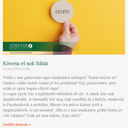
Kövess el sok hibát
Gyula
2021.12.08.
Voltál-e már gumicsont-rágós munkatársi mítingen? Tudod milyen az?
Amikor valaki bedob valami jó kis problémát! Egy gumicsontot, amit
aztán az egész bagázs elkezd rágni!
A csapat egyik fele a leghülyébb ötletekkel áll elő. A másik fele csak
akadékoskodik. A harmadik fele meg csak csendben ül a helyén, unatkozik,
és Facebookozik a mobilján. Három óra múlva kijössz erről a
megbeszélésről, és azt mondod: „Hát ez a mai munkatársi gyűlés biztos jó
volt valamire! Csak azt nem tudom, hogy mire!”
tovább olvasom »