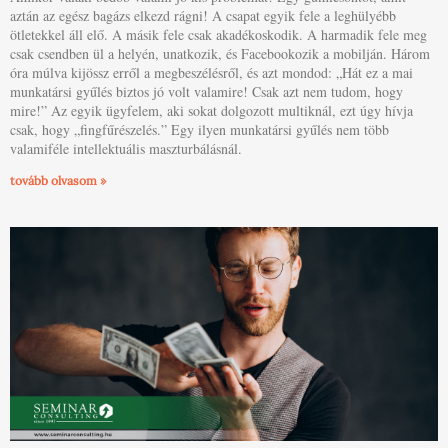
aztán az egész bagázs elkezd rágni! A csapat egyik fele a leghülyébb
ötletekkel áll elő. A másik fele csak akadékoskodik. A harmadik fele meg
csak csendben ül a helyén, unatkozik, és Facebookozik a mobilján. Három
óra múlva kijössz erről a megbeszélésről, és azt mondod: „Hát ez a mai
munkatársi gyűlés biztos jó volt valamire! Csak azt nem tudom, hogy
mire!” Az egyik ügyfelem, aki sokat dolgozott multiknál, ezt úgy hívja
csak, hogy „fingfűrészelés.” Egy ilyen munkatársi gyűlés nem több
valamiféle intellektuális maszturbálásnál.
tovább olvasom »