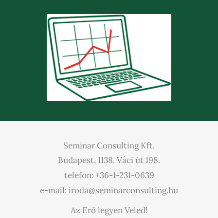
Seminar Consulting Kft.
Budapest, 1138. Váci út 198.
telefon: +36-1-231-0639
e-mail: iroda@seminarconsulting.hu
Az Erő legyen Veled!