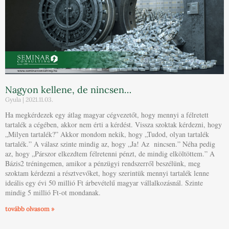
Nagyon kellene, de nincsen…
Gyula
2021.11.03.
Ha megkérdezek egy átlag magyar cégvezetőt, hogy mennyi a félretett
tartalék a cégében, akkor nem érti a kérdést. Vissza szoktak kérdezni, hogy
„Milyen tartalék?” Akkor mondom nekik, hogy „Tudod, olyan tartalék
tartalék.” A válasz szinte mindig az, hogy „Ja! Az nincsen.” Néha pedig
az, hogy „Párszor elkezdtem félretenni pénzt, de mindig elköltöttem.” A
Bázis2 tréningemen, amikor a pénzügyi rendszerről beszélünk, meg
szoktam kérdezni a résztvevőket, hogy szerintük mennyi tartalék lenne
ideális egy évi 50 millió Ft árbevételű magyar vállalkozásnál. Szinte
mindig 5 millió Ft-ot mondanak.
tovább olvasom »