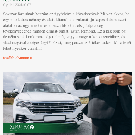
Gyula
2021.10.07.
Sokszor fordulnak hozzám az ügyfeleim a következővel: Mi van akkor, ha
egy munkatárs néhány év alatt kitanulja a szakmát, jó kapcsolatrendszert
alakít ki az ügyfelekkel és a beszállítókkal, elsajátítja a cég
tevékenységének minden csínját-bínját, aztán felmond. Ez a kisebbik baj,
de néha saját konkurens céget alapít, vagy átmegy a konkurenciához, és
viszi magával a céges ügyfélbázist, meg persze az értékes tudást. Mi a fenét
lehet ilyenkor csinálni?
tovább olvasom »