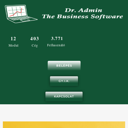
Skip
to
content
12
403
3.771
Felhasználó
Modul
Cég
BELÉPÉS
GY.I.K.
KAPCSOLAT
Oldal
Oldal
Oldal
Oldal