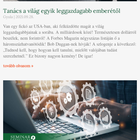
Tanács a világ egyik leggazdagabb emberétől
Gyula
2021.09.28.
Van egy fickó az USA-ban, aki felküzdötte magát a világ
leggazdagabbjainak a sorába. A milliárdosok közé! Természetesen dollárról
beszélek, nem forintról! A Forbes Magazin négyszázas listáján ő a
háromszázhatvanötödik! Bob Duggan-nek hívják! A szlogenje a következő:
„Tudnod kell, hogy hogyan kell tanulni, mielőtt valójában tudást
szerezhetnél.” Ez bizony nagyon kemény! De igaz!
tovább olvasom »