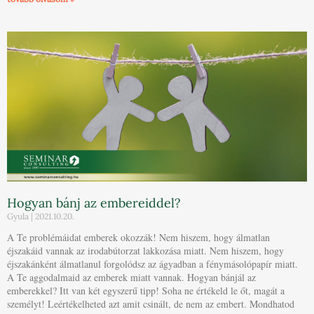
Hogyan bánj az embereiddel?
Gyula
2021.10.20.
A Te problémáidat emberek okozzák! Nem hiszem, hogy álmatlan
éjszakáid vannak az irodabútorzat lakkozása miatt. Nem hiszem, hogy
éjszakánként álmatlanul forgolódsz az ágyadban a fénymásolópapír miatt.
A Te aggodalmaid az emberek miatt vannak. Hogyan bánjál az
emberekkel? Itt van két egyszerű tipp! Soha ne értékeld le őt, magát a
személyt! Leértékelheted azt amit csinált, de nem az embert. Mondhatod