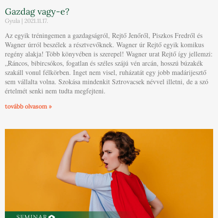
Gazdag vagy-e?
Gyula
2021.11.17.
Az egyik tréningemen a gazdagságról, Rejtő Jenőről, Piszkos Fredről és
Wagner úrról beszélek a résztvevőknek. Wagner úr Rejtő egyik komikus
regény alakja! Több könyvében is szerepel! Wagner urat Rejtő így jellemzi:
„Ráncos, bibircsókos, fogatlan és széles szájú vén arcán, hosszú búzakék
szakáll vonul félkörben. Inget nem visel, ruházatát egy jobb madárijesztő
sem vállalta volna. Szokása mindenkit Sztrovacsek névvel illetni, de a szó
értelmét senki nem tudta megfejteni.
tovább olvasom »