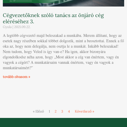
Cégvezetőknek szóló tanács az önjáró cég
eléréséhez 3.
Gyula
2021.09.22.
A legtöbb cégvezető majd beleszakad a munkába. Merem állítani, hogy az
esetek nagy részében sokkal többet dolgozik, mint a beosztottai. Ennek a fő
oka az, hogy nem delegálja, nem osztja le a munkát. Inkább beleszakad!
Nem tudom, hogy Veled is így van-e? Ha igen, akkor bizonyára
elgondolkodsz néha azon, hogy „Most akkor a cég van énértem, vagy én
vagyok a cégért? A munkatársaim vannak énértem, vagy én vagyok a
munkatársaimért?”
tovább olvasom »
« Előző
1
2
3
4
Következő »