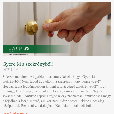
Gyere ki a szekrényből!
Gyula
2021.10.26.
Sokszor mondom az ügyfeleim valamelyikének, hogy „Gyere ki a
szekrényből! Nem tudod úgy eltolni a szekrényt, hogy benne vagy!”
Hogyan tudsz legkönnyebben kijönni a saját céged „szekrényéből?” Egy
tréninggel! Két napig kívülről nézel rá, egy más nézőpontból. Nagyon
sokat tud adni. Amikor napokig rágódsz egy problémán, amikor csak megy
a fejedben a forgó-morgó, amikor nem tudsz dönteni, akkor nincs elég
nézőpontod. Benne ülsz a dologban. Nem látod, csak belülről.
tovább olvasom »