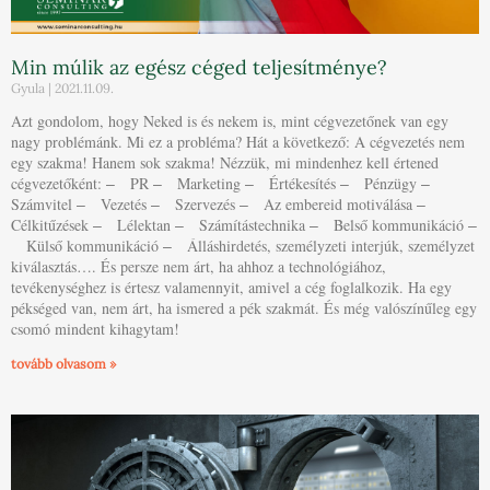
Min múlik az egész céged teljesítménye?
Gyula
2021.11.09.
Azt gondolom, hogy Neked is és nekem is, mint cégvezetőnek van egy
nagy problémánk. Mi ez a probléma? Hát a következő: A cégvezetés nem
egy szakma! Hanem sok szakma! Nézzük, mi mindenhez kell értened
cégvezetőként: ‒ PR ‒ Marketing ‒ Értékesítés ‒ Pénzügy ‒
Számvitel ‒ Vezetés ‒ Szervezés ‒ Az embereid motiválása ‒
Célkitűzések ‒ Lélektan ‒ Számítástechnika ‒ Belső kommunikáció ‒
Külső kommunikáció ‒ Álláshirdetés, személyzeti interjúk, személyzet
kiválasztás…. És persze nem árt, ha ahhoz a technológiához,
tevékenységhez is értesz valamennyit, amivel a cég foglalkozik. Ha egy
pékséged van, nem árt, ha ismered a pék szakmát. És még valószínűleg egy
csomó mindent kihagytam!
tovább olvasom »