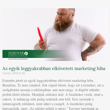
Az egyik leggyakrabban elkövetett marketing hiba
Gyula
2021.11.30.
Eszembe jutott az egyik leggyakrabban elkövetett marketing hiba.
Remélem, Te nem csinálod. Sok cégnél látom, hogy azt a terméket, azt a
szolgáltatást nyomja a reklámjában, ami nem megy. A döglött tehénbe
próbál életet lehelni. Mondjuk székeket árul. A faszékeket viszik, mint a
cukrot. A műanyag szék pedig senkinek sem kell. Erre nyomják a
műanyagszék reklámot, mint süket a csengőt. A faszékeket pedig
hanyagolják, mert „Az reklám nélkül is megy.” Egyszer tartottunk az