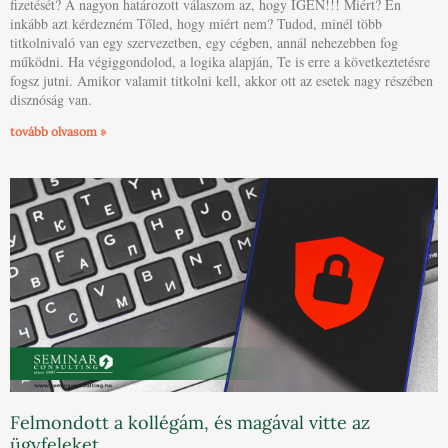
fizetését? A nagyon határozott válaszom az, hogy IGEN!!! Miért? Én
inkább azt kérdezném Tőled, hogy miért nem? Tudod, minél több
titkolnivaló van egy szervezetben, egy cégben, annál nehezebben fog
működni. Ha végiggondolod, a logika alapján, Te is erre a következtetésre
fogsz jutni. Amikor valamit titkolni kell, akkor ott az esetek nagy részében
disznóság van.
tovább olvasom »
Felmondott a kollégám, és magával vitte az
ügyfeleket