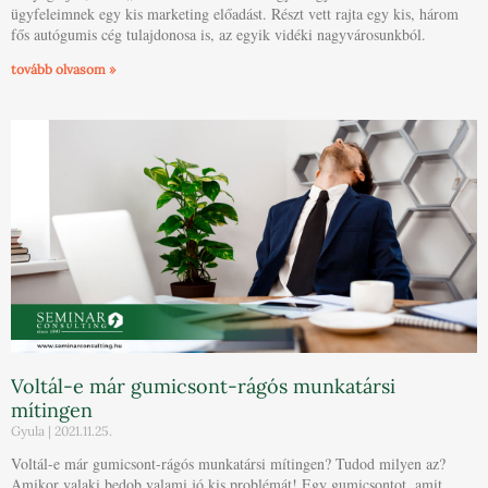
ügyfeleimnek egy kis marketing előadást. Részt vett rajta egy kis, három
fős autógumis cég tulajdonosa is, az egyik vidéki nagyvárosunkból.
tovább olvasom »
Voltál-e már gumicsont-rágós munkatársi
mítingen
Gyula
2021.11.25.
Voltál-e már gumicsont-rágós munkatársi mítingen? Tudod milyen az?
Amikor valaki bedob valami jó kis problémát! Egy gumicsontot, amit